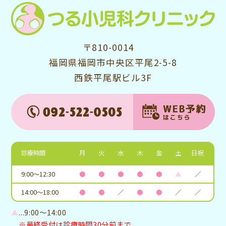
〒810-0014
福岡県福岡市中央区平尾2-5-8
西鉄平尾駅ビル3F
診療時間
月
火
水
木
金
土
日祝
9:00～12:30
●
●
●
●
●
▲
／
14:00～18:00
●
●
／
●
●
／
／
▲
...9:00～14:00
※最終受付は診療時間30分前まで