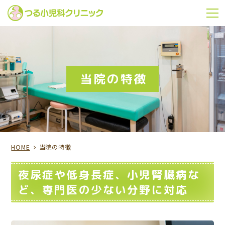
m
当院の特徴
HOME
当院の特徴
夜尿症や低身長症、小児腎臓病な
ど、専門医の少ない分野に対応